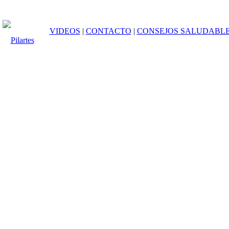
 Fisioterapia. TRX. Libro de pila
VIDEOS
|
CONTACTO
|
CONSEJOS SALUDABL