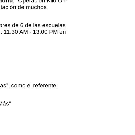
adrid
, "Operación Kilo On-
entación de muchos
tores de 6 de las escuelas
0. 11:30 AM - 13:00 PM en
as”, como el referente
 Más”