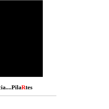
ia....Pila
R
tes