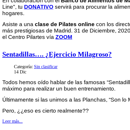
En colaboración con el
Banco de Alimentos de M
Line", tu
DONATIVO
servirá para procurar la alim
hogares.
Asiste a una
clase de Pilates online
con los direc
más prestigiosas de Madrid. 31 de Diciembre, 202
el Centro Pilartes vía
ZOOM
Sentadillas…. ¿Ejercicio Milagroso?
Categoría:
Sin clasificar
14
Dic
Todos hemos oído hablar de las famosas “Sentadill
máximo para realizar un buen entrenamiento.
Últimamente si las unimos a las Planchas, “Son lo
Pero, ¿¿eso es cierto realmente??
Leer más...