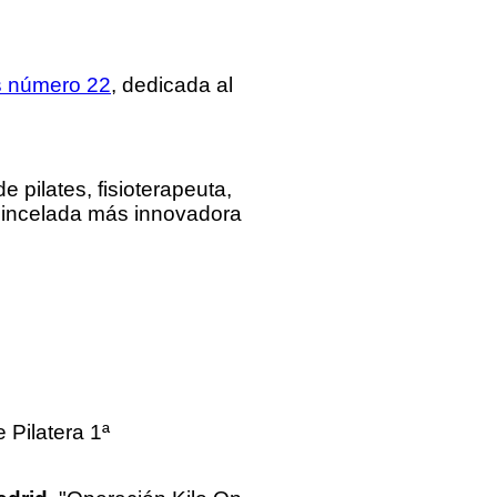
s número 22
, dedicada al
e pilates, fisioterapeuta,
a pincelada más innovadora
 Pilatera 1ª